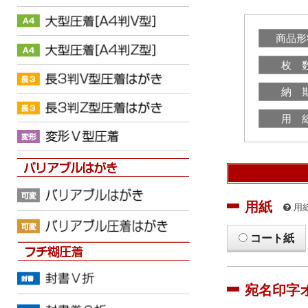
商品形
枚 
納 
用 
用紙
用
コート紙
宛名印字