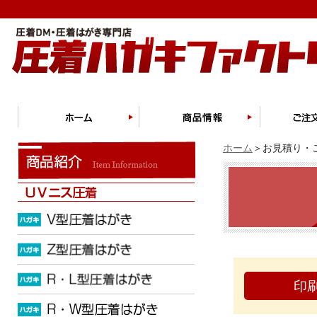
ホーム
＞お見積り・ご
印