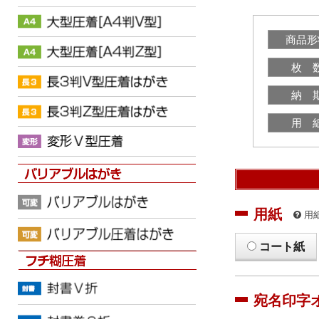
商品形
枚 
納 
用 
用紙
用
コート紙
宛名印字