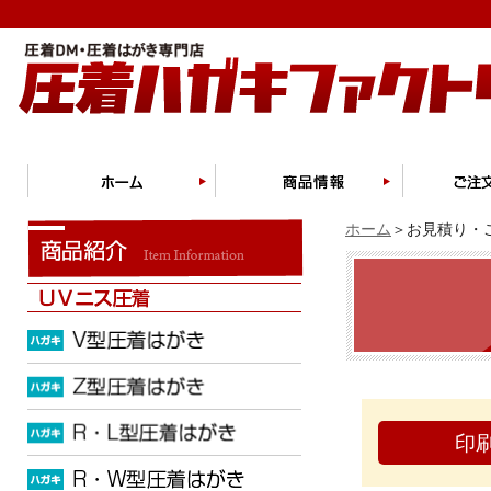
ホーム
＞お見積り・ご
印