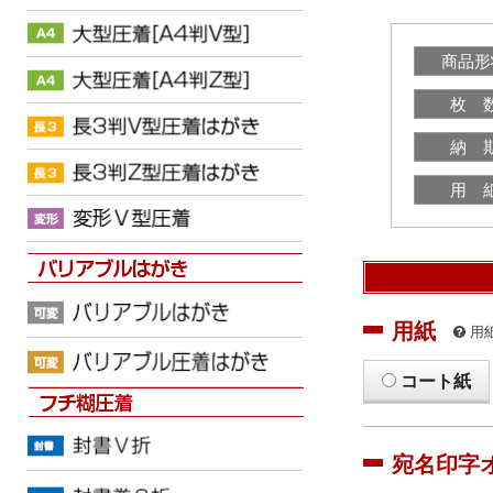
商品形
枚 
納 
用 
用紙
用
コート紙
宛名印字