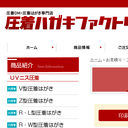
ホーム
＞お見積り・ご
印