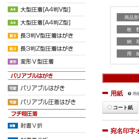
商品形
枚 
納 
用 
用紙
用
コート紙
宛名印字