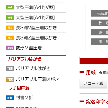
商品形
枚 
納 
用 
用紙
用
コート紙
宛名印字