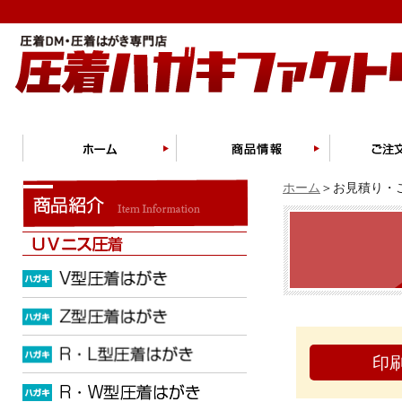
ホーム
＞お見積り・ご
印