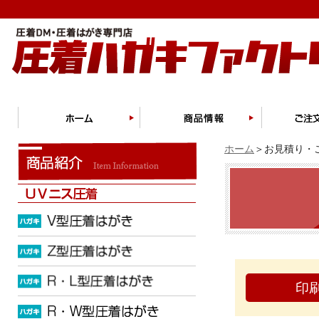
ホーム
＞お見積り・ご
印