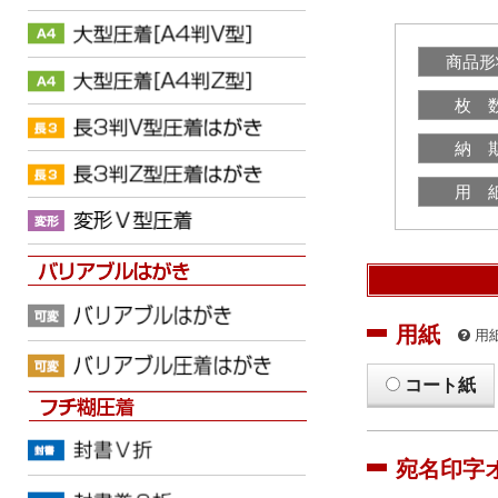
商品形
枚 
納 
用 
用紙
用
コート紙
宛名印字