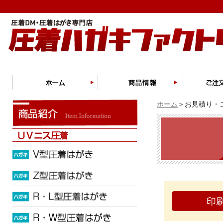
ホーム
＞お見積り・ご
印