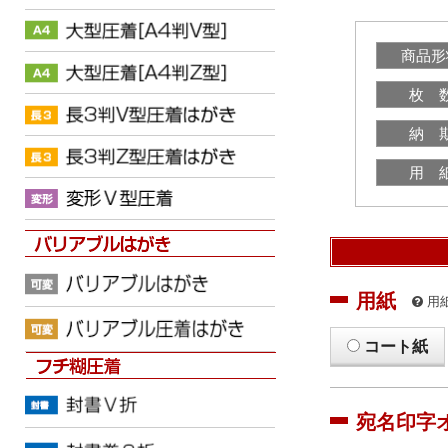
商品形
枚 
納 
用 
用紙
用
コート紙
宛名印字