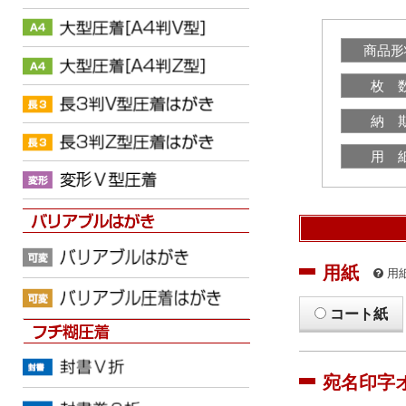
商品形
枚 
納 
用 
用紙
用
コート紙
宛名印字