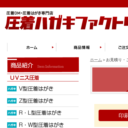
ホーム
＞お見積り・ご
印