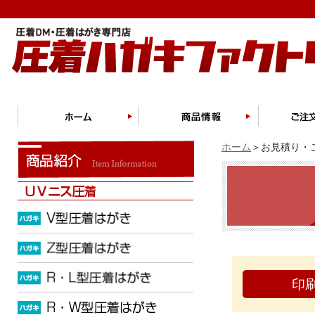
ホーム
＞お見積り・ご
印