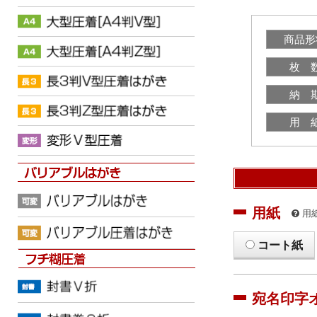
商品形
枚 
納 
用 
用紙
用
コート紙
宛名印字