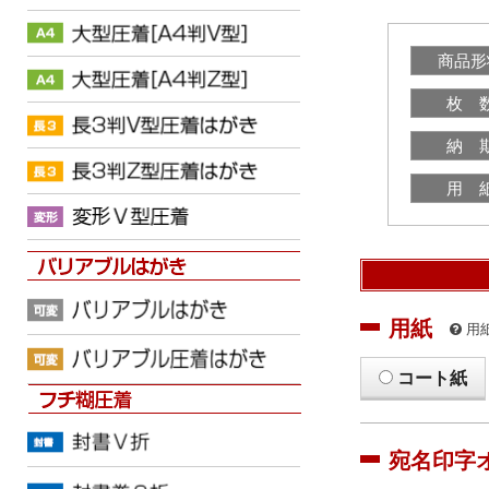
商品形
枚 
納 
用 
用紙
用
コート紙
宛名印字