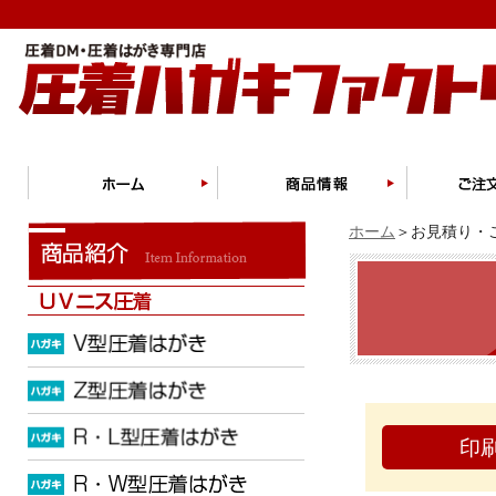
ホーム
＞お見積り・ご
印