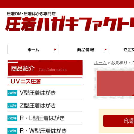
ホーム
＞お見積り・ご
印