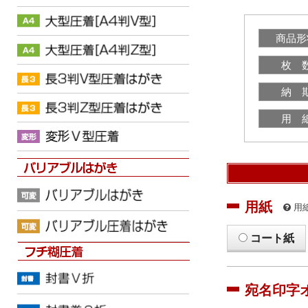
商品形
枚 
納 
用 
用紙
用
コート紙
宛名印字