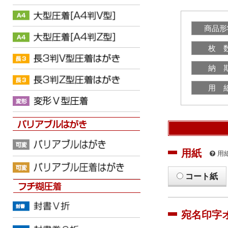
商品形
枚 
納 
用 
用紙
用
コート紙
宛名印字