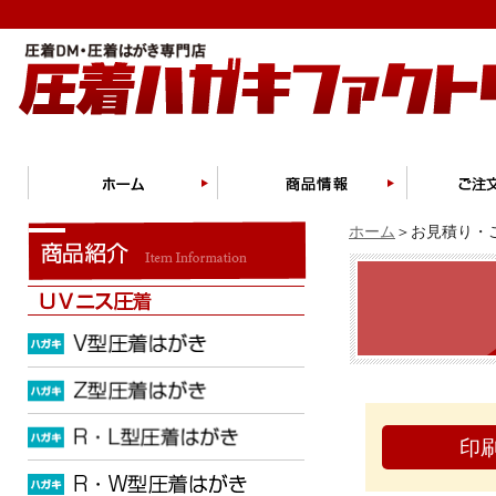
ホーム
＞お見積り・ご
印