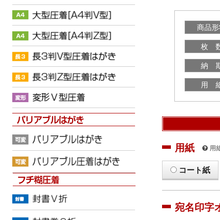
商品形
枚 
納 
用 
用紙
用
コート紙
宛名印字