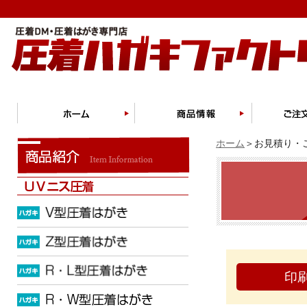
ホーム
＞お見積り・ご
印