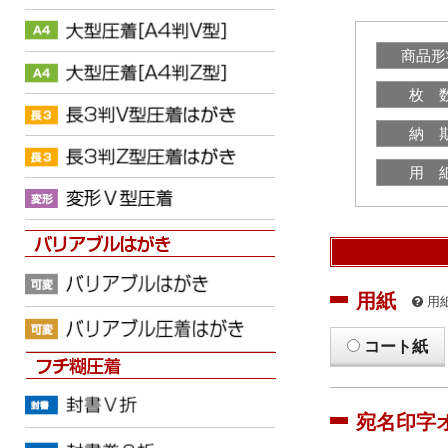
商品形
枚 
納 
用 
用紙
用
コート紙
宛名印字