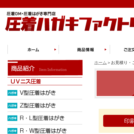
ホーム
＞お見積り・ご
印