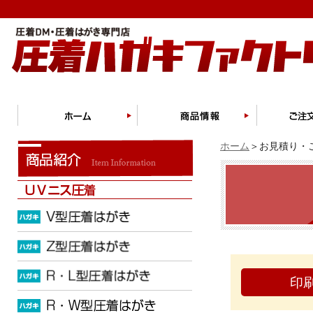
ホーム
＞お見積り・ご
印