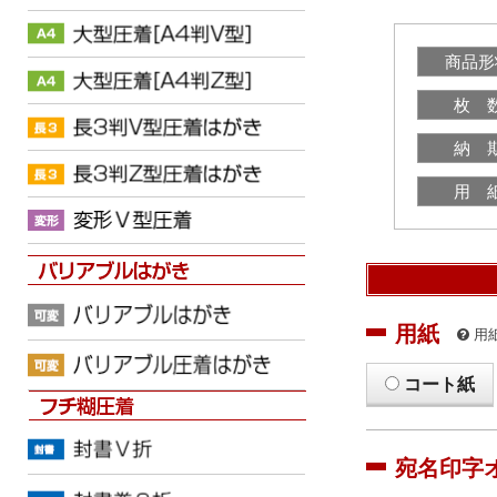
商品形
枚 
納 
用 
用紙
用
コート紙
宛名印字