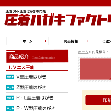
ホーム
＞お見積り・ご
印