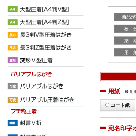
商品形
枚 
納 
用 
用紙
用
コート紙
宛名印字