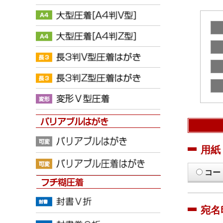
用紙
コー
宛名