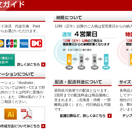
ド決済 代金引換 Paid
12時（正午）以降のご入稿は翌営業日からの納
からお選びいただけます。
ション「illustrator」
p」についてはVer5～CCまで対
原則佐川急便での配送となります。
各商品
外のソフトはPDFに変換の
1箇所までの配送料金は商品価格に
してデ
い。また、Office系のソフト
含まれます。（北海道・沖縄・一部
他社の
にご相談ください。
離島は除く）また、代行納品も可能
合、弊
です。
ざいま