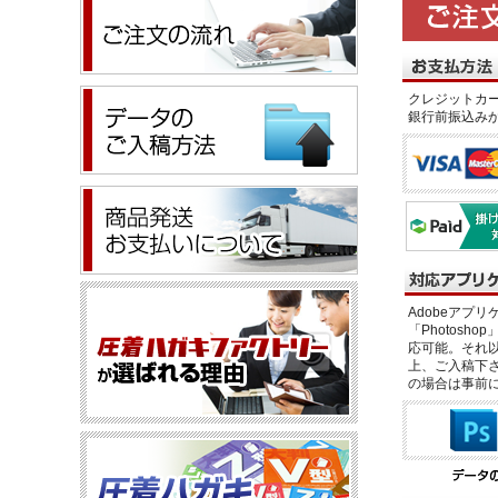
クレジットカー
銀行前振込み
Adobeアプリケー
「Photosho
応可能。それ以
上、ご入稿下さ
の場合は事前