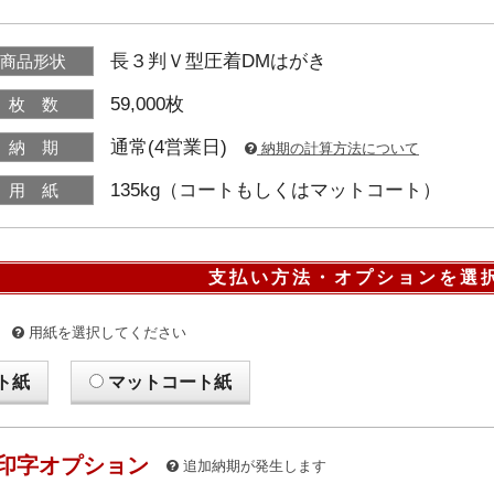
長３判Ｖ型圧着DMはがき
商品形状
59,000枚
枚 数
通常(4営業日)
納 期
納期の計算方法について
135kg（コートもしくはマットコート）
用 紙
支払い方法・オプションを選
用紙を選択してください
ト紙
マットコート紙
印字オプション
追加納期が発生します