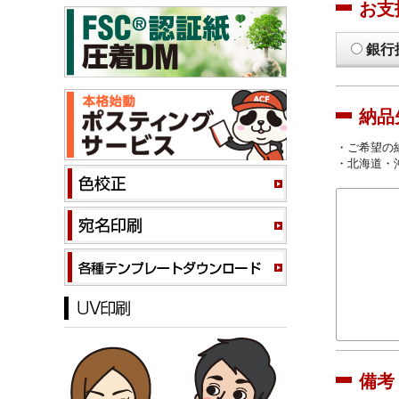
お支
銀行
納品
・ご希望の
・北海道・
備考