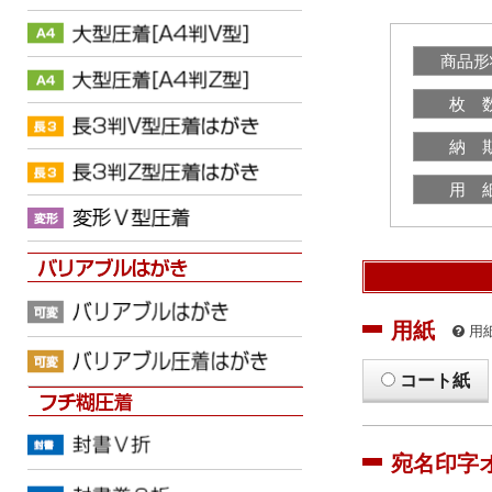
商品形
枚 
納 
用 
用紙
用
コート紙
宛名印字