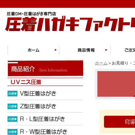
ホーム
＞お見積り・ご
印