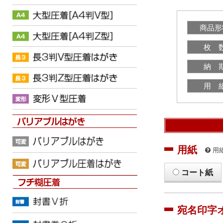
商品形
枚 
納 
用 
用紙
用
コート紙
宛名印字