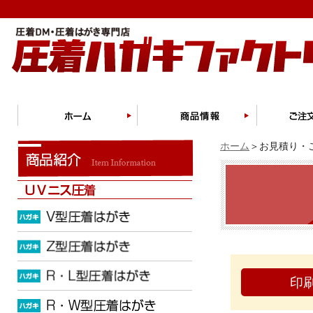
ホーム
＞お見積り・ご
印