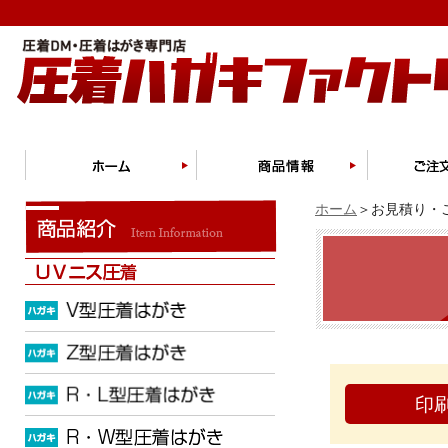
ホーム
＞お見積り・ご
印