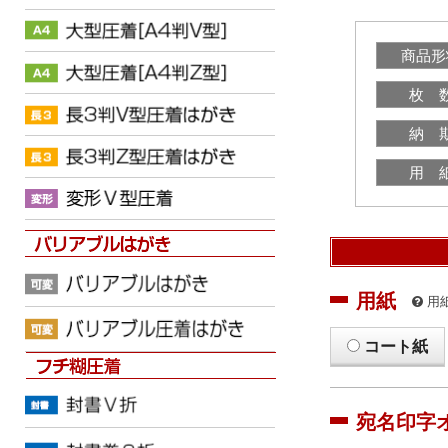
商品形
枚 
納 
用 
用紙
用
コート紙
宛名印字