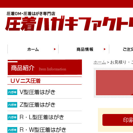
ホーム
＞お見積り・ご
印