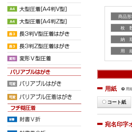
商品形
枚 
納 
用 
用紙
用
コート紙
宛名印字