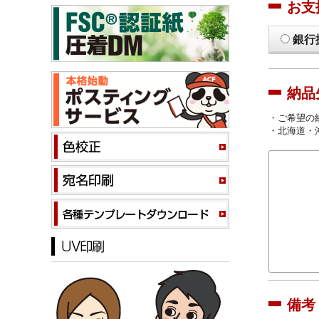
お支
銀行
納品
・ご希望の
・北海道・
備考