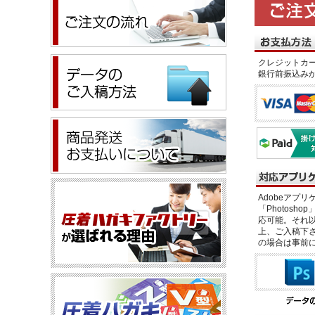
クレジットカー
銀行前振込み
Adobeアプリケー
「Photosho
応可能。それ以
上、ご入稿下さ
の場合は事前