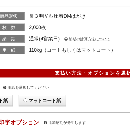
長３判Ｖ型圧着DMはがき
商品形状
2,000枚
枚 数
通常(4営業日)
納 期
納期の計算方法について
110kg（コートもしくはマットコート）
用 紙
支払い方法・オプションを選
用紙を選択してください
ト紙
マットコート紙
印字オプション
追加納期が発生します