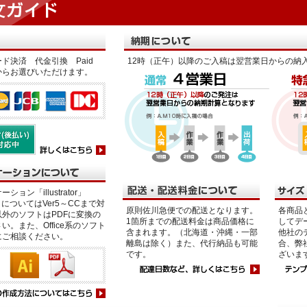
ド決済 代金引換 Paid
12時（正午）以降のご入稿は翌営業日からの納
からお選びいただけます。
ション「illustrator」
p」についてはVer5～CCまで対
原則佐川急便での配送となります。
各商品
外のソフトはPDFに変換の
1箇所までの配送料金は商品価格に
してデ
い。また、Office系のソフト
含まれます。（北海道・沖縄・一部
他社の
にご相談ください。
離島は除く）また、代行納品も可能
合、弊
です。
ざいま