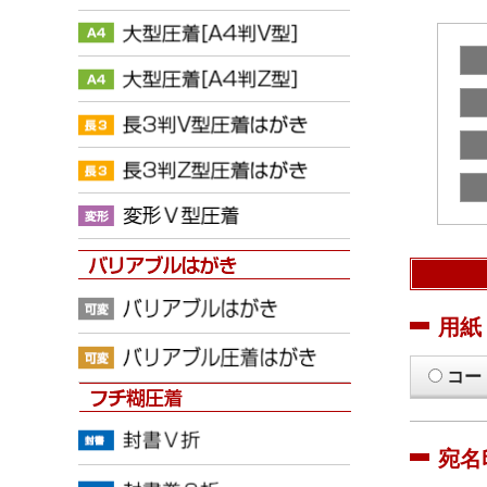
用紙
コー
宛名