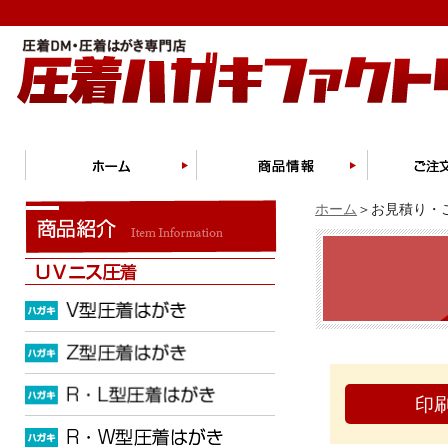
ホーム
＞お見積り・ご
印