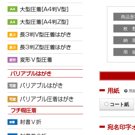
商品形
枚 
納 
用 
用紙
用
コート紙
宛名印字