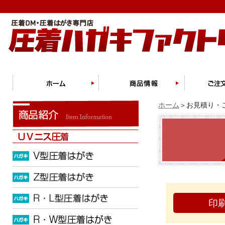
ホーム
＞お見積り・ご
印