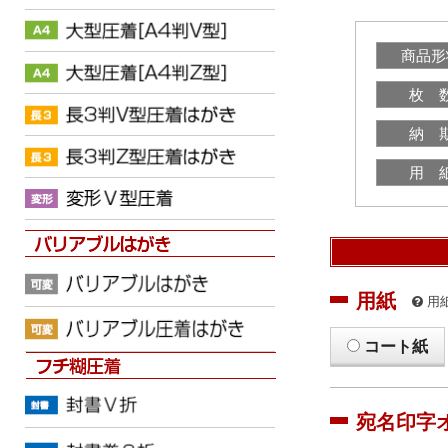
商品形
枚 
納 
用 
用紙
用
コート紙
宛名印字