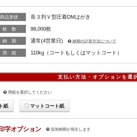
長３判Ｖ型圧着DMはがき
商品形状
98,000枚
枚 数
通常(4営業日)
納 期
納期の計算方法について
110kg（コートもしくはマットコート）
用 紙
支払い方法・オプションを選
用紙を選択してください
ト紙
マットコート紙
印字オプション
追加納期が発生します