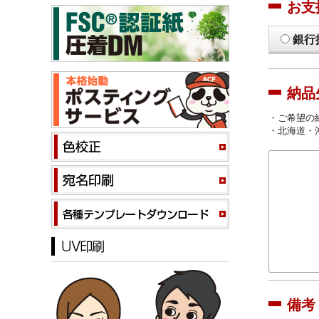
お支
銀行
納品
・ご希望の
・北海道・
備考