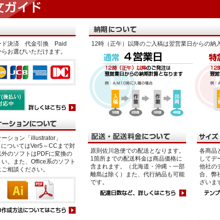
ド決済 代金引換 Paid
12時（正午）以降のご入稿は翌営業日からの納
からお選びいただけます。
ション「illustrator」
p」についてはVer5～CCまで対
原則佐川急便での配送となります。
各商品
外のソフトはPDFに変換の
1箇所までの配送料金は商品価格に
してデ
い。また、Office系のソフト
含まれます。（北海道・沖縄・一部
他社の
にご相談ください。
離島は除く）また、代行納品も可能
合、弊
です。
ざいま