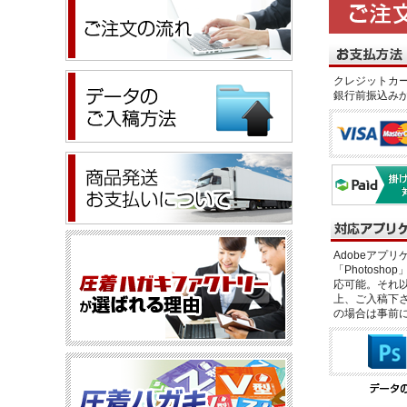
クレジットカー
銀行前振込み
Adobeアプリケー
「Photosho
応可能。それ以
上、ご入稿下さ
の場合は事前