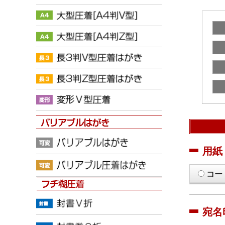
用紙
コー
宛名