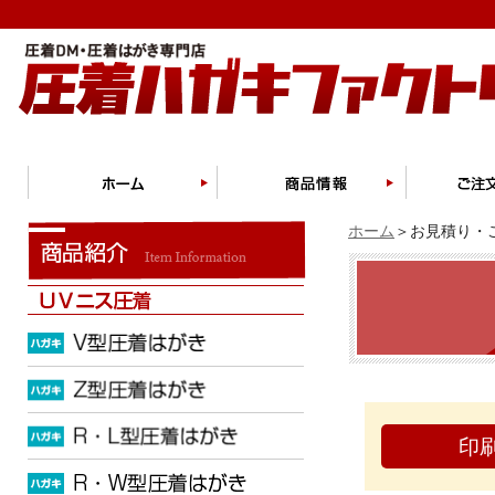
ホーム
＞お見積り・ご
印