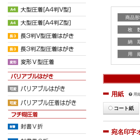
商品形
枚 
納 
用 
用紙
用
コート紙
宛名印字