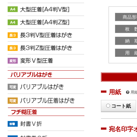
商品形
枚 
納 
用 
用紙
用
コート紙
宛名印字