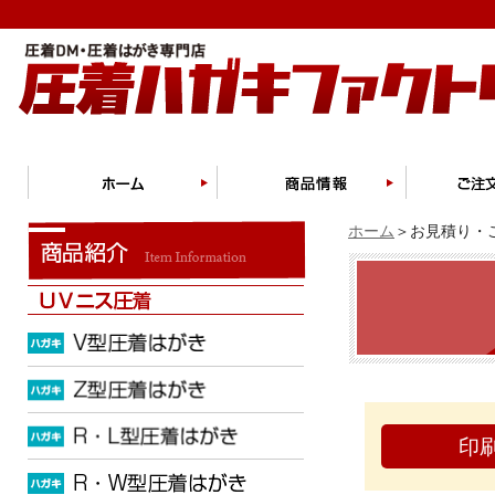
ホーム
＞お見積り・ご
印