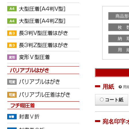
商品形
枚 
納 
用 
用紙
用
コート紙
宛名印字