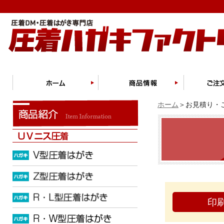
ホーム
＞お見積り・ご
印