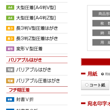
商品形
枚 
納 
用 
用紙
用
コート紙
宛名印字