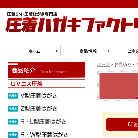
ホーム
＞お見積り・ご
印