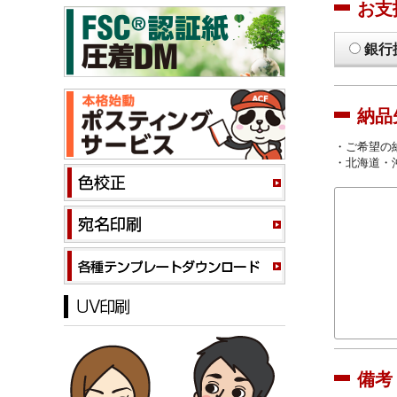
お支
銀行
納品
・ご希望の
・北海道・
備考