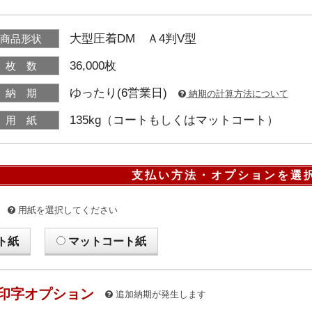
大型圧着DM Ａ4判V型
商品形状
36,000枚
枚 数
ゆったり(6営業日)
納 期
納期の計算方法について
135kg（コートもしくはマットコート）
用 紙
支払い方法・オプションを選
用紙を選択してください
ト紙
マットコート紙
印字オプション
追加納期が発生します