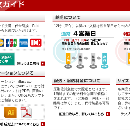
ド決済 代金引換 Paid
12時（正午）以降のご入稿は翌営業日からの納
からお選びいただけます。
ション「illustrator」
p」についてはVer5～CCまで対
原則佐川急便での配送となります。
各商品
外のソフトはPDFに変換の
1箇所までの配送料金は商品価格に
してデ
い。また、Office系のソフト
含まれます。（北海道・沖縄・一部
他社の
にご相談ください。
離島は除く）また、代行納品も可能
合、弊
です。
ざいま