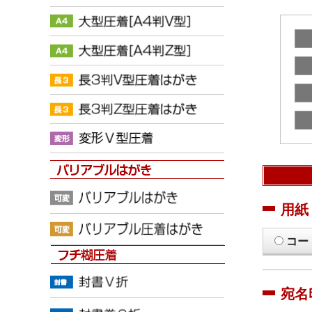
用紙
コー
宛名