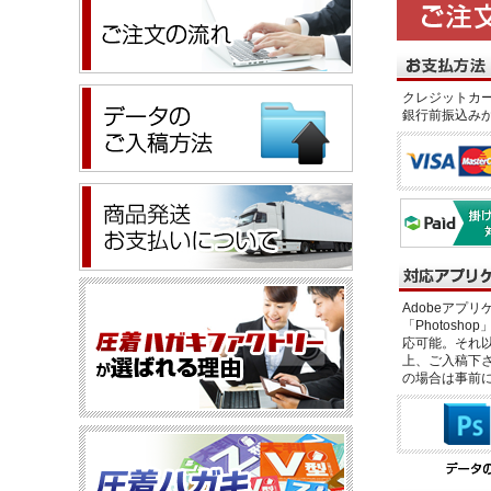
クレジットカー
銀行前振込み
Adobeアプリケー
「Photosho
応可能。それ以
上、ご入稿下さ
の場合は事前